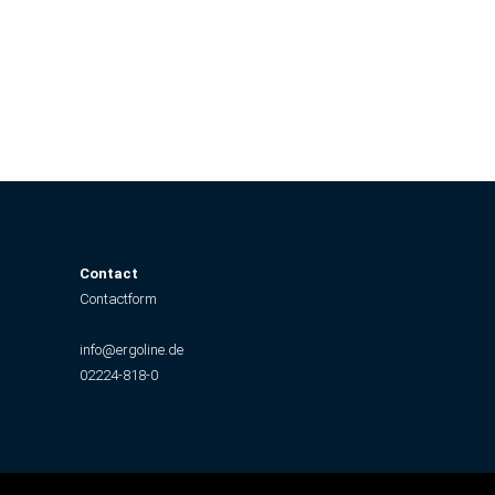
C
ontact
Contactform
info@ergoline.de
02224-818-0