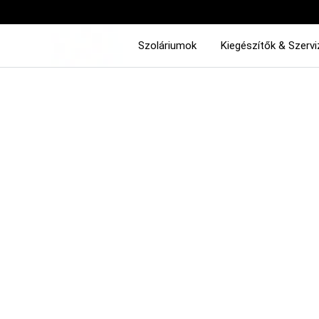
Szoláriumok
Kiegészítők & Szervi
No posts were found.