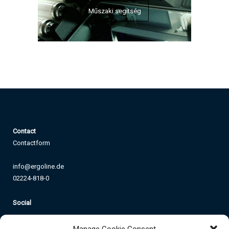
Műszaki segítség
C
ontact
Contactform
info@ergoline.de
02224-818-0
Social
Instagram
Facebook
YouTube
TikTok