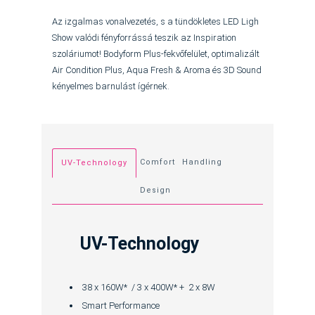
Az izgalmas vonalvezetés, s a tündökletes LED Ligh
Show valódi fényforrássá teszik az Inspiration
szoláriumot! Bodyform Plus-fekvőfelület, optimalizált
Air Condition Plus, Aqua Fresh & Aroma és 3D Sound
kényelmes barnulást ígérnek.
Comfort
Handling
UV-Technology
Design
UV-Technology
38 x 160W* / 3 x 400W* + 2 x 8W
Smart Performance