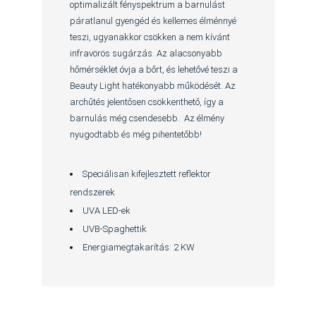
optimalizált fényspektrum a barnulást
páratlanul gyengéd és kellemes élménnyé
teszi, ugyanakkor csökken a nem kívánt
infravörös sugárzás. Az alacsonyabb
hőmérséklet óvja a bőrt, és lehetővé teszi a
Beauty Light hatékonyabb működését. Az
archűtés jelentősen csökkenthető, így a
barnulás még csendesebb. Az élmény
nyugodtabb és még pihentetőbb!
Speciálisan kifejlesztett reflektor
rendszerek
UVA LED-ek
UVB-Spaghettik
Energiamegtakarítás: 2 KW