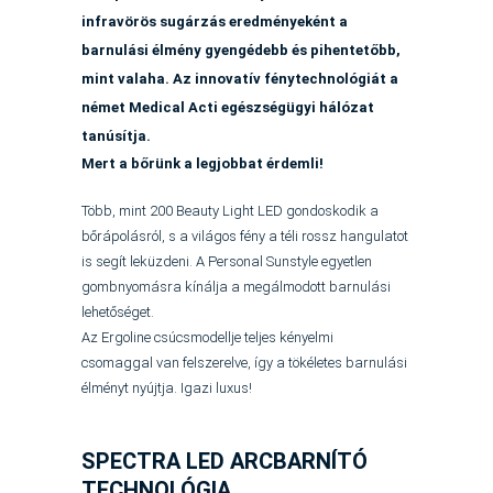
infravörös
sugárzás eredményeként a
barnulási élmény gyengédebb és
pihentetőbb,
mint valaha. Az innovatív fénytechnológiát a
német
Medical Acti egészségügyi hálózat
tanúsítja.
Mert a bőrünk a legjobbat érdemli!
Több, mint 200 Beauty Light LED gondoskodik a
bőrápolásról, s a világos fény
a téli rossz hangulatot
is segít leküzdeni. A Personal Sunstyle egyetlen
gombnyomásra kínálja a megálmodott barnulási
lehetőséget.
Az Ergoline csúcsmodellje teljes kényelmi
csomaggal
van felszerelve, így a tökéletes barnulási
élményt nyújtja. Igazi luxus!
SPECTRA LED ARCBARNÍTÓ
TECHNOLÓGIA