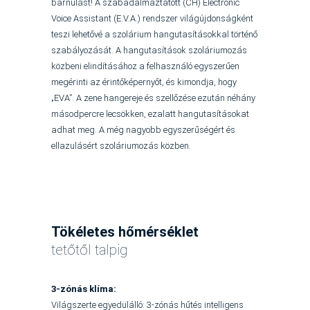
barnulást! A szabadalmaztatott (CH) Electronic
Voice Assistant (E.V.A.) rendszer világújdonságként
teszi lehetővé a szolárium hangutasításokkal történő
szabályozását. A hangutasítások szoláriumozás
közbeni elindításához a felhasználó egyszerűen
megérinti az érintőképernyőt, és kimondja, hogy
„EVA”. A zene hangereje és szellőzése ezután néhány
másodpercre lecsökken, ezalatt hangutasításokat
adhat meg. A még nagyobb egyszerűségért és
ellazulásért szoláriumozás közben.
Tökéletes hőmérséklet
tetőtől talpig
3-zónás klíma:
Világszerte egyedülálló: 3-zónás hűtés intelligens