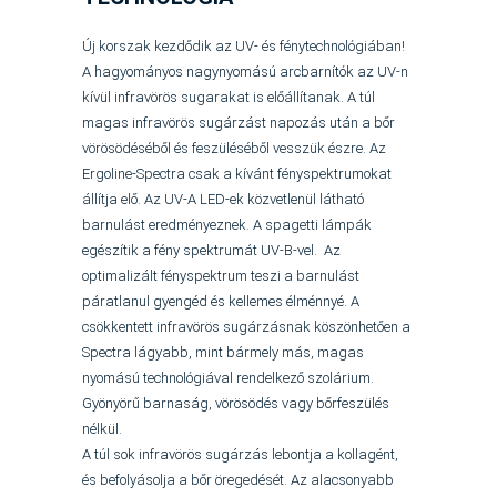
Új korszak kezdődik az UV- és fénytechnológiában!
A hagyományos nagynyomású arcbarnítók az UV-n
kívül infravörös sugarakat is előállítanak. A túl
magas infravörös sugárzást napozás után a bőr
vörösödéséből és feszüléséből vesszük észre. Az
Ergoline-Spectra csak a kívánt fényspektrumokat
állítja elő. Az UV-A LED-ek közvetlenül látható
barnulást eredményeznek. A spagetti lámpák
egészítik a fény spektrumát UV-B-vel. Az
optimalizált fényspektrum teszi a barnulást
páratlanul gyengéd és kellemes élménnyé. A
csökkentett infravörös sugárzásnak köszönhetően a
Spectra lágyabb, mint bármely más, magas
nyomású technológiával rendelkező szolárium.
Gyönyörű barnaság, vörösödés vagy bőrfeszülés
nélkül.
A túl sok infravörös sugárzás lebontja a kollagént,
és befolyásolja a bőr öregedését. Az alacsonyabb