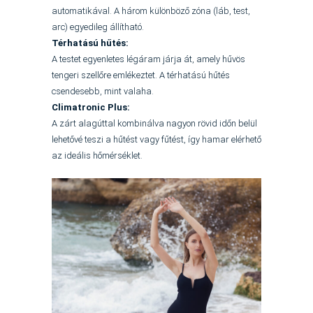
automatikával. A három különböző zóna (láb, test,
arc) egyedileg állítható.
Térhatású hűtés:
A testet egyenletes légáram járja át, amely hűvös
tengeri szellőre emlékeztet. A térhatású hűtés
csendesebb, mint valaha.
Climatronic Plus:
A zárt alagúttal kombinálva nagyon rövid időn belül
lehetővé teszi a hűtést vagy fűtést, így hamar elérhető
az ideális hőmérséklet.