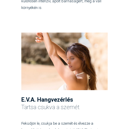
különösen intenzív, ápolt barnaságért, még a váll
környékén is.
E.V.A. Hangvezérlés
Tartsa csukva a szemét
Feküdjön le, csukja be a szemét és élvezze a