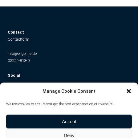
C
ontact
Contactform
info@ergoline.de
02224-818-0
Social
Instagram
Facebook
YouTube
TikTok
Manage Cookie Consent
We use cookies to ensure you get the best experience on our website -
Accept
Deny