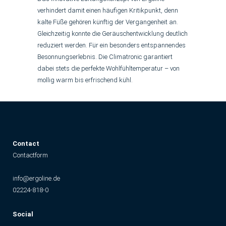
verhindert damit einen häufigen Kritikpunkt, denn
kalte Füße gehören künftig der Vergangenheit an.
Gleichzeitig konnte die Geräuschentwicklung deutlich
reduziert werden. Für ein besonders entspannendes
Besonnungserlebnis. Die Climatronic garantiert
dabei stets die perfekte Wohlfühltemperatur – von
mollig warm bis erfrischend kühl.
C
ontact
Contactform
info@ergoline.de
02224-818-0
Social