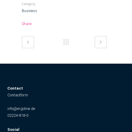
Category
Business
Share
C
ontact
Contactform
info@ergoline.de
02224-818-0
Social