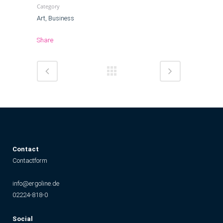
Category
Art, Business
Share
C
ontact
Contactform
info@ergoline.de
02224-818-0
Social