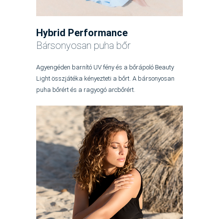
Hybrid Performance
Bársonyosan puha bőr
A
gyengéden barnító UV fény és a bőrápoló Beauty
Light összjátéka kényezteti a bőrt. A bársonyosan
puha bőrért és a ragyogó arcbőrért.